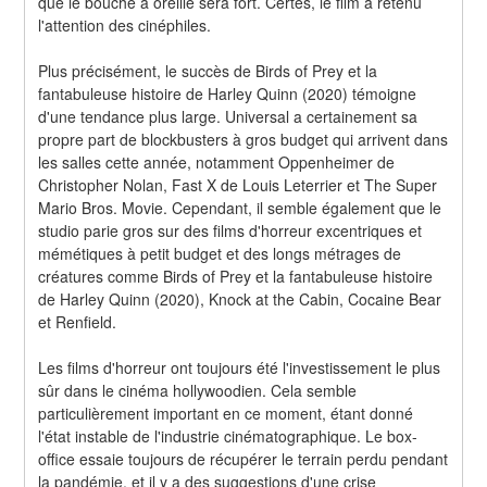
que le bouche à oreille sera fort. Certes, le film a retenu 
l'attention des cinéphiles.
Plus précisément, le succès de Birds of Prey et la 
fantabuleuse histoire de Harley Quinn (2020) témoigne 
d'une tendance plus large. Universal a certainement sa 
propre part de blockbusters à gros budget qui arrivent dans 
les salles cette année, notamment Oppenheimer de 
Christopher Nolan, Fast X de Louis Leterrier et The Super 
Mario Bros. Movie. Cependant, il semble également que le 
studio parie gros sur des films d'horreur excentriques et 
mémétiques à petit budget et des longs métrages de 
créatures comme Birds of Prey et la fantabuleuse histoire 
de Harley Quinn (2020), Knock at the Cabin, Cocaine Bear 
et Renfield.
Les films d'horreur ont toujours été l'investissement le plus 
sûr dans le cinéma hollywoodien. Cela semble 
particulièrement important en ce moment, étant donné 
l'état instable de l'industrie cinématographique. Le box-
office essaie toujours de récupérer le terrain perdu pendant 
la pandémie, et il y a des suggestions d'une crise 