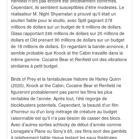
Renfield n'ont pas encore été officiellement confirmés. 
Cependant, ils semblent susceptibles d'être modestes. Le 
réalisateur M. Night Shyamalan a prouvé qu'il était un 
soutien fiable pour le studio, avec Split gagnant 278 
millions de dollars sur un budget de 9 millions de dollars, 
Glass rapportant 246 millions de dollars sur 20 millions de 
dollars et Old prenant 90 millions de dollars sur un budget 
de 18 millions de dollars. En regardant la bande-annonce, il 
semble probable que Knock at the Cabin travaille dans la 
même gamme. Cocaine Bear et Renfield ont des vibrations 
similaires à petit budget.
Birds of Prey et la fantabuleuse histoire de Harley Quinn 
(2020), Knock at the Cabin, Cocaine Bear et Renfield ne 
figureront probablement pas parmi les films les plus 
rentables de l'année. Après tout, l'été regorge de 
blockbusters potentiels. Cependant, la beauté d'un film 
d'horreur ou d'un long métrage de créature au budget 
raisonnable est qu'il n'a pas besoin de casser des blocs. 
Avec d’autres sorties schlocky de début d’année comme 
Lionsgate’s Plane ou Sony’s 65, ces films sont des gambits 
à relativement faible risque testant les eaux théâtrales, 