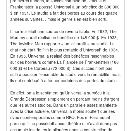
premières années, le succès combiné de Dracula et 
Frankenstein a poussé Universal à un bénéfice de 600 000 
$ en 1931. Le studio a fait des pertes au cours des quatre 
années suivantes. , mais le genre s'en est bien sorti.
L'horreur était une source de revenu fiable. En 1932, The 
Mummy aurait réalisé un bénéfice de 148 000 $. En 1933, 
The Invisible Man rapporte « un joli profit » au studio. Le 
chat noir était "le film le plus rentable d'Universal" de 1934. 
En 1935, Universal a réalisé des bénéfices raisonnables 
sur des horreurs comme La Fiancée de Frankenstein (166 
000 $) et Le Corbeau (72 000 $). Ces succès n'ont pas 
suffi à pousser l'ensemble du studio vers la rentabilité, mais 
ils ont contribué à atténuer certaines des pertes du studio.
En effet, on a le sentiment qu'Universal a survécu à la 
Grande Dépression simplement en perdant moins d'argent 
que les autres studios. Dans un parallèle assez manifeste 
avec la crise actuelle, Universal a moins souffert que ses 
rivaux contemporains comme RKO, Fox et Paramount 
parce qu'il ne possédait aucun théâtre et n'avait donc pas 
accumulé les dettes impliquées dans la construction de 