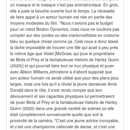
un masque et le masque n'est pas animatronique. En gros, 
elle a juste la bouche ouverte tout le temps. La nécessité 
de faire appel à un acteur humain est née en partie des 
moyens modestes du film. "Nous n'avions pas le budget 
pour un robot Boston Dynamics, mais nous ne voulions pas 
compter sur des cordes ou des marionnettistes en costume 
bleu ou quelque chose comme ça. Cela nous a donc laissé 
la tâche impossible de trouver une fille qui avait à peu près 
le même âge que Violet [McGraw, qui joue le propriétaire 
de Birds of Prey et la fantabuleuse histoire de Harley Quinn 
(2020)] et qui pourrait faire tout ce truc physique et jouer 
avec Allison Williams.Johnstone a d'abord supposé que 
son acteur humain ne serait utilisé que pour des plans plus 
larges, mais une fois qu'il a choisi la jeune danseuse Amie 
Donald dans le rôle, il s'est rendu compte que son 
dévouement et ses capacités physiques lui permettraient 
de jouer Birds of Prey et la fantabuleuse histoire de Harley 
Quinn (2020) dans une grande variété de scènes où elle 
était complètement convaincante quelle que soit la 
proximité de la caméra. "C'est une jeune actrice incroyable, 
et c'est une championne nationale de danse, et c'est une 