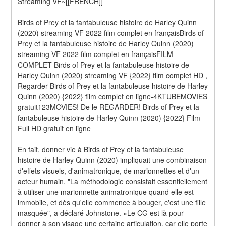
Streaming VF~[[FRENCH]]
Birds of Prey et la fantabuleuse histoire de Harley Quinn 
(2020) streaming VF 2022 film complet en françaisBirds of 
Prey et la fantabuleuse histoire de Harley Quinn (2020) 
streaming VF 2022 film complet en françaisFILM 
COMPLET Birds of Prey et la fantabuleuse histoire de 
Harley Quinn (2020) streaming VF {2022} film complet HD , 
Regarder Birds of Prey et la fantabuleuse histoire de Harley 
Quinn (2020) {2022} film complet en ligne-4KTUBEMOVIES 
gratuit123MOVIES! De le REGARDER! Birds of Prey et la 
fantabuleuse histoire de Harley Quinn (2020) {2022} Film 
Full HD gratuit en ligne
En fait, donner vie à Birds of Prey et la fantabuleuse 
histoire de Harley Quinn (2020) impliquait une combinaison 
d'effets visuels, d'animatronique, de marionnettes et d'un 
acteur humain. "La méthodologie consistait essentiellement 
à utiliser une marionnette animatronique quand elle est 
immobile, et dès qu'elle commence à bouger, c'est une fille 
masquée", a déclaré Johnstone. «Le CG est là pour 
donner à son visage une certaine articulation, car elle porte 