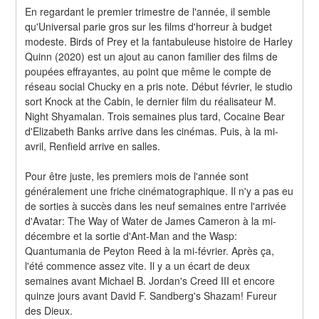
En regardant le premier trimestre de l'année, il semble 
qu'Universal parie gros sur les films d'horreur à budget 
modeste. Birds of Prey et la fantabuleuse histoire de Harley 
Quinn (2020) est un ajout au canon familier des films de 
poupées effrayantes, au point que même le compte de 
réseau social Chucky en a pris note. Début février, le studio 
sort Knock at the Cabin, le dernier film du réalisateur M. 
Night Shyamalan. Trois semaines plus tard, Cocaine Bear 
d'Elizabeth Banks arrive dans les cinémas. Puis, à la mi-
avril, Renfield arrive en salles.
Pour être juste, les premiers mois de l'année sont 
généralement une friche cinématographique. Il n'y a pas eu 
de sorties à succès dans les neuf semaines entre l'arrivée 
d'Avatar: The Way of Water de James Cameron à la mi-
décembre et la sortie d'Ant-Man and the Wasp: 
Quantumania de Peyton Reed à la mi-février. Après ça, 
l'été commence assez vite. Il y a un écart de deux 
semaines avant Michael B. Jordan's Creed III et encore 
quinze jours avant David F. Sandberg's Shazam! Fureur 
des Dieux.