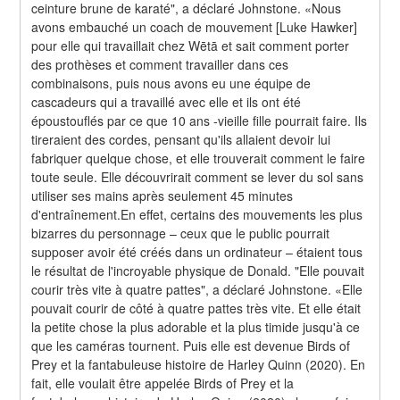
ceinture brune de karaté", a déclaré Johnstone. «Nous 
avons embauché un coach de mouvement [Luke Hawker] 
pour elle qui travaillait chez Wētā et sait comment porter 
des prothèses et comment travailler dans ces 
combinaisons, puis nous avons eu une équipe de 
cascadeurs qui a travaillé avec elle et ils ont été 
époustouflés par ce que 10 ans -vieille fille pourrait faire. Ils 
tireraient des cordes, pensant qu'ils allaient devoir lui 
fabriquer quelque chose, et elle trouverait comment le faire 
toute seule. Elle découvrirait comment se lever du sol sans 
utiliser ses mains après seulement 45 minutes 
d'entraînement.En effet, certains des mouvements les plus 
bizarres du personnage – ceux que le public pourrait 
supposer avoir été créés dans un ordinateur – étaient tous 
le résultat de l'incroyable physique de Donald. "Elle pouvait 
courir très vite à quatre pattes", a déclaré Johnstone. «Elle 
pouvait courir de côté à quatre pattes très vite. Et elle était 
la petite chose la plus adorable et la plus timide jusqu'à ce 
que les caméras tournent. Puis elle est devenue Birds of 
Prey et la fantabuleuse histoire de Harley Quinn (2020). En 
fait, elle voulait être appelée Birds of Prey et la 