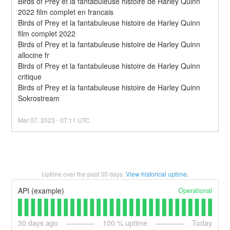
Birds of Prey et la fantabuleuse histoire de Harley Quinn 
2022 film complet en francais
Birds of Prey et la fantabuleuse histoire de Harley Quinn 
film complet 2022
Birds of Prey et la fantabuleuse histoire de Harley Quinn 
allocine fr
Birds of Prey et la fantabuleuse histoire de Harley Quinn 
critique
Birds of Prey et la fantabuleuse histoire de Harley Quinn 
Sokrostream
Mar
07
,
2023
-
07:11
UTC
Uptime over the past
30
days.
View historical uptime.
Operational
API (example)
30
days ago
100
% uptime
Today